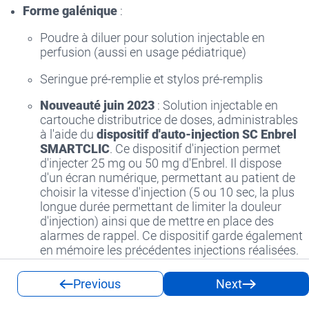
Forme galénique
:
Poudre à diluer pour solution injectable en
perfusion (aussi en usage pédiatrique)
Seringue pré-remplie et stylos pré-remplis
Nouveauté juin 2023
: Solution injectable en
cartouche distributrice de doses, administrables
à l'aide du
dispositif d'auto-injection SC Enbrel
SMARTCLIC
. Ce dispositif d'injection permet
d'injecter 25 mg ou 50 mg d'Enbrel. Il dispose
d'un écran numérique, permettant au patient de
choisir la vitesse d'injection (5 ou 10 sec, la plus
longue durée permettant de limiter la douleur
d'injection) ainsi que de mettre en place des
alarmes de rappel. Ce dispositif garde également
en mémoire les précédentes injections réalisées.
Il peut également être connecté par bluetooth à
une application smartphone ou tablette.
Previous
Next
Il est fourni avec des cartouches d'entrainement