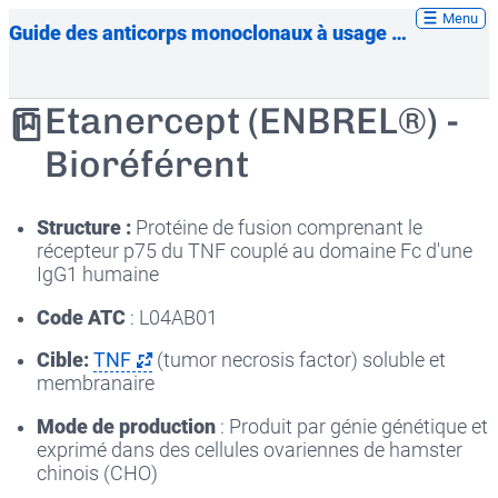
Menu
Guide des anticorps monoclonaux à usage thérapeutique
Etanercept (ENBREL®) -
Bioréférent
Structure :
Protéine de fusion comprenant le
récepteur p75 du TNF couplé au domaine Fc d'une
IgG1 humaine
Code ATC
: L04AB01
Cible:
TNF
(tumor necrosis factor) soluble et
membranaire
Mode de production
: Produit par génie génétique et
exprimé dans des cellules ovariennes de hamster
chinois (CHO)