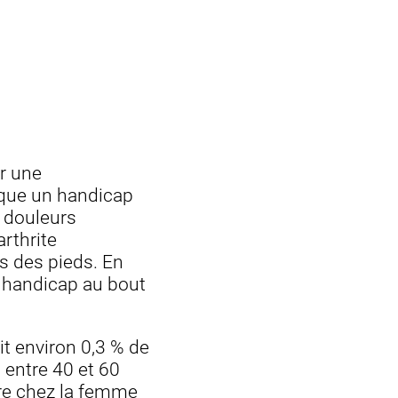
r une
oque un handicap
s douleurs
rthrite
ns des pieds. En
e handicap au bout
t environ 0,3 % de
 entre 40 et 60
ure chez la femme