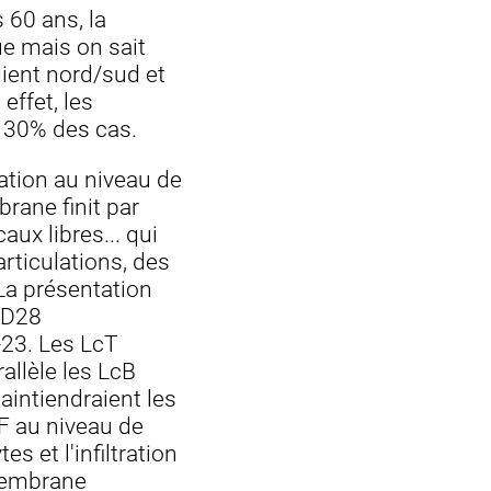
60 ans, la
ue mais on sait
dient nord/sud et
effet, les
 30% des cas.
ation au niveau de
rane finit par
aux libres... qui
rticulations, des
La présentation
 CD28
L-23. Les LcT
allèle les LcB
aintiendraient les
NF au niveau de
es et l'infiltration
 membrane