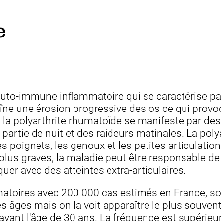
e
auto-immune inflammatoire qui se caractérise pa
aîne une érosion progressive des os ce qui prov
ut, la polyarthrite rhumatoïde se manifeste par de
artie de nuit et des raideurs matinales. La polya
s poignets, les genoux et les petites articulatio
 plus graves, la maladie peut être responsable d
quer avec des atteintes extra-articulaires.
atoires avec 200 000 cas estimés en France, soi
es âges mais on la voit apparaître le plus souvent
avant l'âge de 30 ans. La fréquence est supérie