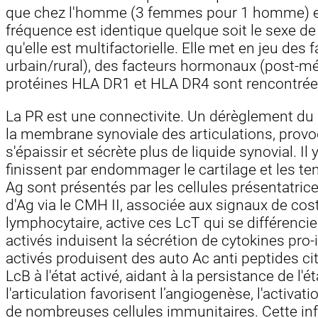
que chez l'homme (3 femmes pour 1 homme) en 
fréquence est identique quelque soit le sexe de 
qu'elle est multifactorielle. Elle met en jeu de
urbain/rural), des facteurs hormonaux (post-mén
protéines HLA DR1 et HLA DR4 sont rencontrée
La PR est une connectivite. Un dérèglement du
la membrane synoviale des articulations, provo
s'épaissir et sécrète plus de liquide synovial. Il
finissent par endommager le cartilage et les t
Ag sont présentés par les cellules présentatri
d'Ag via le CMH II, associée aux signaux de co
lymphocytaire, active ces LcT qui se différencien
activés induisent la sécrétion de cytokines pro-i
activés produisent des auto Ac anti peptides ci
LcB à l'état activé, aidant à la persistance de 
l'articulation favorisent l’angiogenèse, l'activati
de nombreuses cellules immunitaires. Cette in