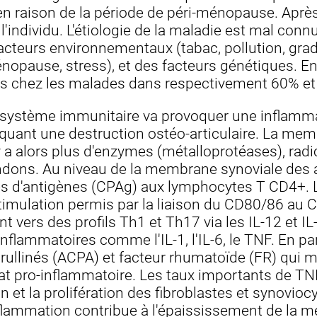
raison de la période de péri-ménopause. Après 
l'individu. L'étiologie de la maladie est mal conn
s facteurs environnementaux (tabac, pollution, gra
opause, stress), et des facteurs génétiques. En 
s chez les malades dans respectivement 60% et
 système immunitaire va provoquer une inflamm
quant une destruction ostéo-articulaire. La memb
 y a alors plus d'enzymes (métalloprotéases), radic
endons. Au niveau de la membrane synoviale des a
ces d'antigènes (CPAg) aux lymphocytes T CD4+. 
stimulation permis par la liaison du CD80/86 au
t vers des profils Th1 et Th17 via les IL-12 et I
nflammatoires comme l'IL-1, l'IL-6, le TNF. En par
trullinés (ACPA) et facteur rhumatoïde (FR) qui m
l'état pro-inflammatoire. Les taux importants de T
on et la prolifération des fibroblastes et synoviocyt
flammation contribue à l'épaississement de la