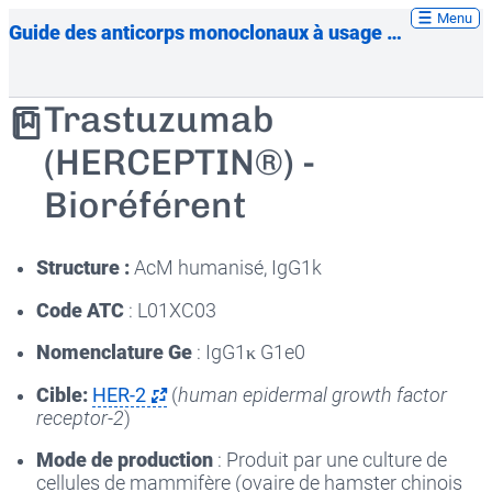
Menu
Guide des anticorps monoclonaux à usage thérapeutique
Trastuzumab
(HERCEPTIN®) -
Bioréférent
Structure :
AcM humanisé, IgG1k
Code ATC
: L01XC03
Nomenclature Ge
: IgG1κ G1e0
Cible:
HER-2
(
human epidermal growth factor
receptor-2
)
Mode de production
: Produit par une culture de
cellules de mammifère (ovaire de hamster chinois