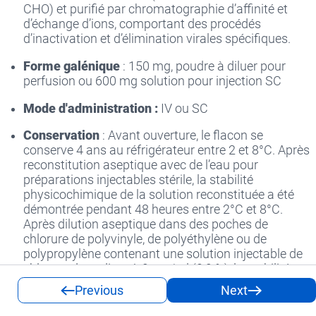
CHO) et purifié par chromatographie d’affinité et
d’échange d’ions, comportant des procédés
d’inactivation et d’élimination virales spécifiques.
Forme galénique
: 150 mg, poudre à diluer pour
perfusion ou 600 mg solution pour injection SC
Mode d'administration :
IV ou SC
Conservation
: Avant ouverture, le flacon se
conserve 4 ans au réfrigérateur entre 2 et 8°C. Après
reconstitution aseptique avec de l’eau pour
préparations injectables stérile, la stabilité
physicochimique de la solution reconstituée a été
démontrée pendant 48 heures entre 2°C et 8°C.
Après dilution aseptique dans des poches de
chlorure de polyvinyle, de polyéthylène ou de
polypropylène contenant une solution injectable de
chlorure de sodium à 9 mg/ml (0,9 %), la stabilité
physico-chimique de l'Herceptin a été démontrée
Previous
Next
pendant 30 jours entre 2°C et 8°C, et pendant 24
heures à une température ne dépassant pas 30°C.