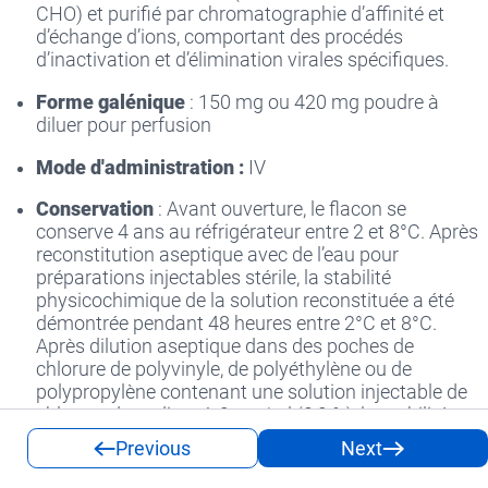
CHO) et purifié par chromatographie d’affinité et
d’échange d’ions, comportant des procédés
d’inactivation et d’élimination virales spécifiques.
Forme galénique
: 150 mg ou 420 mg poudre à
diluer pour perfusion
Mode d'administration :
IV
Conservation
: Avant ouverture, le flacon se
conserve 4 ans au réfrigérateur entre 2 et 8°C. Après
reconstitution aseptique avec de l’eau pour
préparations injectables stérile, la stabilité
physicochimique de la solution reconstituée a été
démontrée pendant 48 heures entre 2°C et 8°C.
Après dilution aseptique dans des poches de
chlorure de polyvinyle, de polyéthylène ou de
polypropylène contenant une solution injectable de
chlorure de sodium à 9 mg/ml (0,9 %), la stabilité
physico-chimique du TRAZIMERA a été démontrée
Previous
Next
pendant 30 jours entre 2°C et 8°C, et pendant 24
heures à une température ne dépassant pas 30°C.