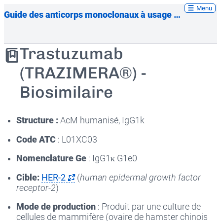
Menu
Guide des anticorps monoclonaux à usage thérapeutique
Trastuzumab
(TRAZIMERA®) -
Biosimilaire
Structure :
AcM humanisé, IgG1k
Code ATC
: L01XC03
Nomenclature Ge
: IgG1κ G1e0
Cible:
HER-2
(
human epidermal growth factor
receptor-2
)
Mode de production
: Produit par une culture de
cellules de mammifère (ovaire de hamster chinois