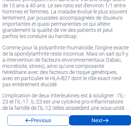
de 15 ans à 40 ans. Le sex-ratio est d'environ 1/1 entre
hommes et femmes. La maladie évolue le plus souvent
lentement, par poussées accompagnées de douleurs
importantes et quasi permanentes ce qui altère
grandement la qualité de vie des patients et peut
parfois les conduire au handicap.
Comme pour la polyarthrite rhumatoïde, l'origine exacte
de la spondylarthrite reste inconnue. Mais on sait qu'il y
a intervention de facteurs environnementaux (tabac,
microbiote, stress), ainsi qu'une composante
héréditaire avec des facteurs de risque génétiques,
avec en particulier le HLA-B27 dont le rôle exact n'est
pas entièrement élucidé.
L'implication de deux interleukines est à souligner : l'IL-
23 et l'IL-17. IL-23 est une cytokine pro-inflammatoire
de la famille de l'IL-12 (elles possèdent une sous-unité
commune). Elle est produite par les cellules
présentatrices d'antigène et induit le maintient de la
Previous
Next
polarisation des lymphocytes T CD4+ naïfs en