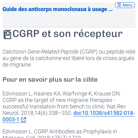
Menu
Guide des anticorps monoclonaux à usage thérapeutique
CGRP et son récepteur
Calcitonin Gene-Related Peptide
(CGRP) ou peptide relié
au gène de la calcitonine est libéré lors de crises aiguës
de migraine.
Pour en savoir plus sur la cible
Edvinsson L, Haanes KA, Warfvinge K, Krause DN.
CGRP as the target of new migraine therapies -
successful translation from bench to clinic. Nat Rev
Neurol. 2018;14(6):338–350.
doi:10.1038/s41582-018-
0003-1
Edvinsson L. CGRP Antibodies as Prophylaxis in
Migraine. Cell. 2018;175(7):1719.