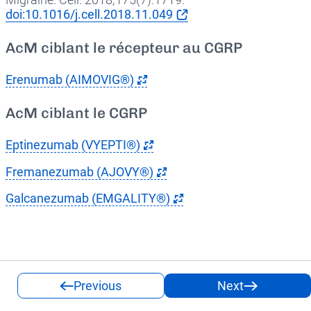
doi:10.1016/j.cell.2018.11.049
AcM ciblant le récepteur au CGRP
Erenumab (AIMOVIG®)
AcM ciblant le CGRP
Eptinezumab (VYEPTI®)
Fremanezumab (AJOVY®)
Galcanezumab (EMGALITY®)
Previous
Next