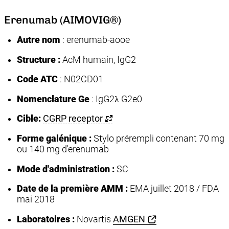
Erenumab (AIMOVIG®)
Autre nom
: erenumab-aooe
Structure :
AcM humain, IgG2
Code ATC
: N02CD01
Nomenclature Ge
: IgG2λ G2e0
Cible:
CGRP receptor
Forme galénique :
Stylo prérempli contenant 70 mg
ou 140 mg d'erenumab
Mode d'administration :
SC
Date de la première AMM
:
EMA juillet 2018 / FDA
mai 2018
Laboratoires :
Novartis
AMGEN