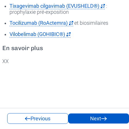
Tixagevimab cilgavimab (EVUSHELD®)
:
prophylaxie pré-exposition
Tocilizumab (RoActemra)
et biosimilaires
Vilobelimab (GOHIBIC®)
En savoir plus
XX
Previous
Next