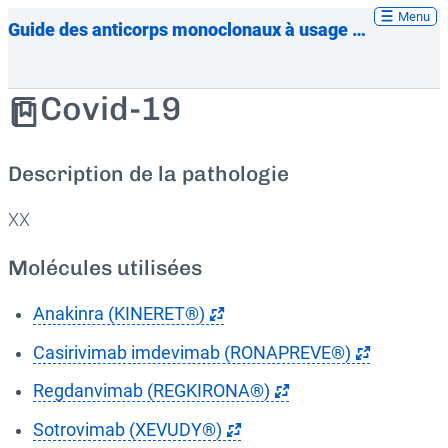
Menu
Guide des anticorps monoclonaux à usage thérapeutique
Covid-19
Description de la pathologie
XX
Molécules utilisées
Anakinra (KINERET®)
Casirivimab imdevimab (RONAPREVE®)
Regdanvimab (REGKIRONA®)
Sotrovimab (XEVUDY®)