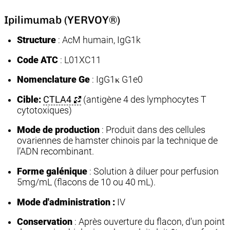
Ipilimumab (YERVOY®)
Structure
: AcM humain, IgG1k
Code ATC
: L01XC11
Nomenclature Ge
: IgG1κ G1e0
Cible:
CTLA4
(antigène 4 des lymphocytes T
cytotoxiques)
Mode de production
: Produit dans des cellules
ovariennes de hamster chinois par la technique de
l’ADN recombinant.
Forme galénique
: Solution à diluer pour perfusion
5mg/mL (flacons de 10 ou 40 mL).
Mode d'administration :
IV
Conservation
: Après ouverture du flacon, d'un point