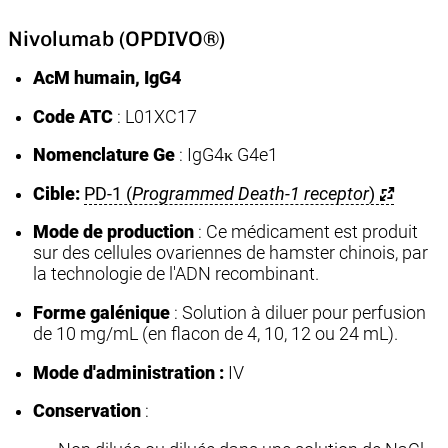
Nivolumab (OPDIVO®)
AcM humain, IgG4
Code ATC
: L01XC17
Nomenclature Ge
: IgG4κ G4e1
Cible:
PD-1 (
Programmed Death-1 receptor
)
Mode de production
: Ce médicament est produit
sur des cellules ovariennes de hamster chinois, par
la technologie de l'ADN recombinant.
Forme galénique
: Solution à diluer pour perfusion
de 10 mg/mL (en flacon de 4, 10, 12 ou 24 mL).
Mode d'administration :
IV
Conservation
: