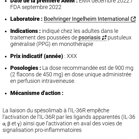
Date de la première AMM :
EMA décembre 2022 /
FDA septembre 2022
Laboratoire :
Boehringer Ingelheim International
Indications :
indiqué chez les adultes dans le
traitement des poussées de
psoriasis
pustuleux
généralisé (PPG) en monothérapie
Prix indicatif (année)
: XXX
Posologies :
La dose recommandée est de 900 mg
(2 flacons de 450 mg) en dose unique administrée
en perfusion intraveineuse.
Mécanisme d'action :
La liaison du spésolimab à l’IL-36R empêche
l’activation de l’IL-36R par les ligands apparentés (IL-36
α, β et γ) ainsi que l’activation en aval des voies de
signalisation pro-inflammatoires