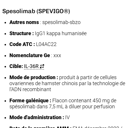
Spesolimab (SPEVIGO®)
Autres noms
: spesolimab-sbzo
Structure :
IgG1 kappa humanisée
Code ATC :
L04AC22
Nomenclature Ge
: xxx
Cible:
IL-36R
Mode de production :
produit à partir de cellules
ovariennes de hamster chinois par la technologie de
l’ADN recombinant
Forme galénique :
Flacon contenant 450 mg de
spésolimab dans 7,5 mL à diluer pour perfusion
Mode d'administration :
IV